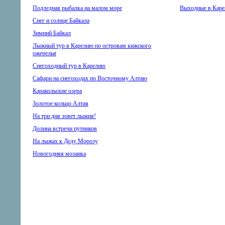
Подледная рыбалка на малом море
Выходные в Каре
Снег и солнце Байкала
Зимний Байкал
Лыжный тур в Карелию по островам кижского
ожерелья
Снегоходный тур в Карелию
Сафари на снегоходах по Восточному Алтаю
Каракольские озера
Золотое кольцо Алтая
На три дня зовет лыжня!
Долина встречи путников
На лыжах к Деду Морозу
Новогодняя мозаика