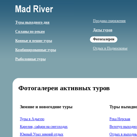
Продажа снаряжения
Туры выходного дня
Даты туров
Сплавы по рекам
Фотогалереи
Конные и пешие туры
Отдых в Подмосковье
Комбинированные туры
Рыболовные туры
Фотогалереи активных туров
Зимние и новогодние туры
Туры выходно
Туры в Адыгею
Река Нерская
Карелия, сафари на снегоходах
Велотур выходно
Южный Урал зимний отдых
Отдых в выходные