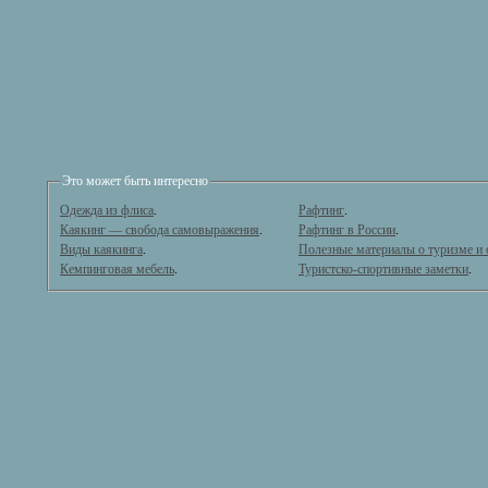
Это может быть интересно
Одежда из флиса
.
Рафтинг
.
Каякинг — свобода самовыражения
.
Рафтинг в России
.
Виды каякинга
.
Полезные материалы о туризме и
Кемпинговая мебель
.
Туристско-спортивные заметки
.